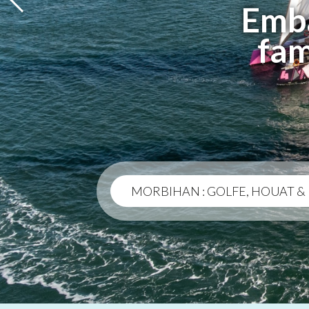
Emba
fam