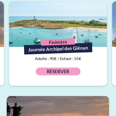
Finistère
Journée Archipel des Glénan
Adulte : 90€ / Enfant : 55€
RÉSERVER