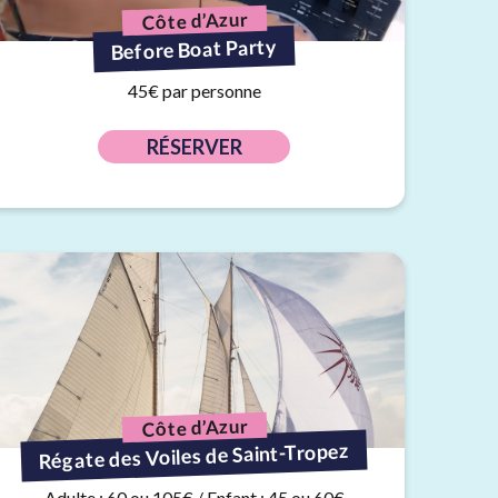
Côte d’Azur
Before Boat Party
45€ par personne
RÉSERVER
Côte d’Azur
Régate des Voiles de Saint-Tropez
Adulte : 60 ou 105€ / Enfant : 45 ou 60€