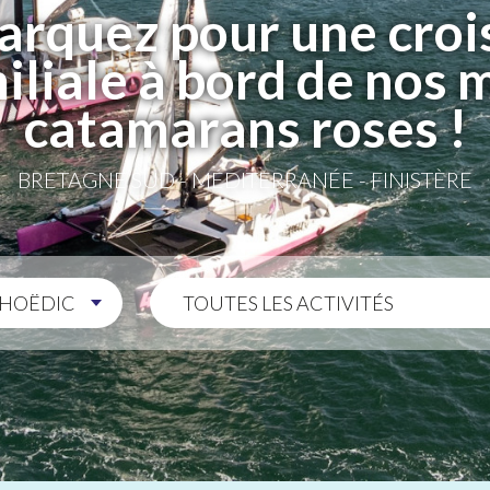
rquez pour une croi
iliale à bord de nos 
catamarans roses !
BRETAGNE SUD - MÉDITERRANÉE - FINISTÈRE