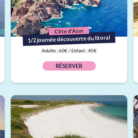
Côte d’Azur
1/2 journée découverte du litoral
Adulte : 60€ / Enfant : 45€
RÉSERVER