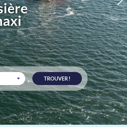
sière
maxi