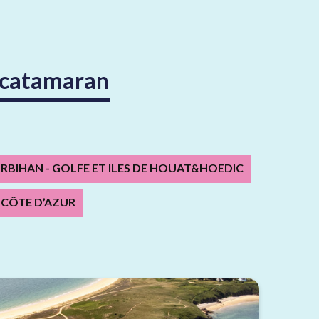
n catamaran
RBIHAN - GOLFE ET ILES DE HOUAT&HOEDIC
CÔTE D’AZUR