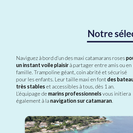
Notre séle
Naviguez à bord d’un des maxi catamarans roses
po
un instant voile plaisir
à partager entre amis ou en
famille. Trampoline géant, coin abrité et sécurisé
pour les enfants. Leur taille maxi en font
des batea
très stables
et accessibles à tous, dès 1 an.
L’équipage de
marins professionnels
vous initiera
également à la
navigation sur catamaran
.