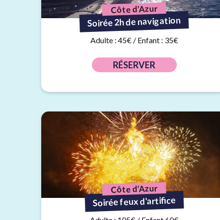
Côte d’Azur
Soirée 2h de navigation
Adulte : 45€ / Enfant : 35€
RÉSERVER
Côte d’Azur
Soirée feux d'artifice
Adulte : 105€ / Enfant 60€