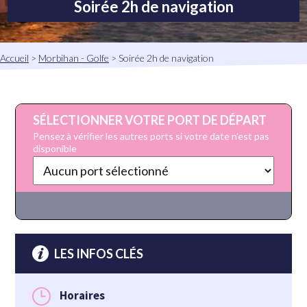
Soirée 2h de navigation
Fil
Accueil
Morbihan - Golfe
Soirée 2h de navigation
d'Ariane
SÉLECTIONNER VOTRE PORT DE DÉPART
Pensez à vérifier les autres ports si votre date n’est pas
disponible
LES INFOS CLÉS
Horaires