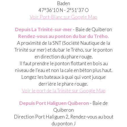
Baden
47°36'10 N - 2°51'37 O
Voir Port-Blanc sur Google Map
Depuis La Trinité-sur-mer
- Baie de Quiberon
Rendez-vous au ponton du bar du Trého.
A proximité de la SNT (Société Nautique de la
Trinité sur mer) et du bar le Trého, sur le ponton
en direction du phare rouge.
Il faut prendre le ponton flottant en bois au
niveau de l'eau et non la cale en béton plus haut.
Longez les bateaux à quai qui vont jusque
derrière le phare rouge.
Voir le port de la Trinité sur Google Map
Depuis Port Haliguen Quiberon
- Baie de
Quiberon
Direction Port Haliguen 2, Rendez-vous au bout
du ponton J