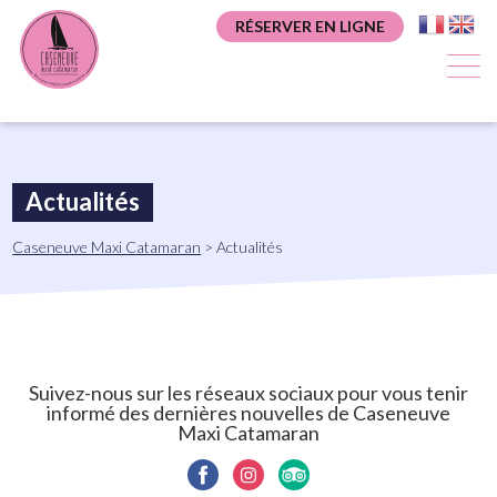
Aller
Panneau de gestion des cookies
RÉSERVER EN LIGNE
au
contenu
principal
Actualités
Fil
Caseneuve Maxi Catamaran
Actualités
d'Ariane
Suivez-nous sur les réseaux sociaux pour vous tenir
informé des dernières nouvelles de Caseneuve
Maxi Catamaran