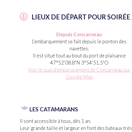
LIEUX DE DÉPART POUR SOIRÉE
Depuis Concarneau
L'embarquement se fait depuis le ponton des
navettes.
Il est situé tout au bout du port de plaisance
47°52'08.8"N 3°54'51.5"O
Voir le quai d'embarquement de Concarneau sur
Google Map
LES CATAMARANS
Il sont accessible à tous, dès 1 an.
Leur grande taille et largeur en font des bateaux trè