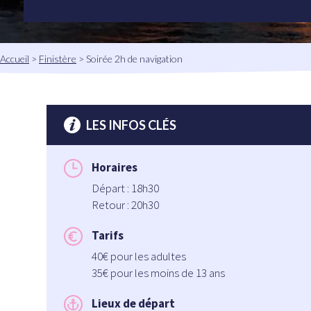
Fil
Accueil
Finistère
Soirée 2h de navigation
d'Ariane
LES INFOS CLÉS
Horaires
Départ : 18h30
Retour : 20h30
Tarifs
40€ pour les adultes
35€ pour les moins de 13 ans
Lieux de départ