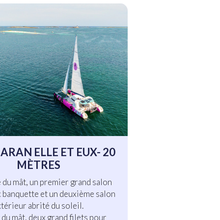
RAN ELLE ET EUX- 20
MÈTRES
e du mât, un premier grand salon
 banquette et un deuxième salon
xtérieur abrité du soleil.
 du mât, deux grand filets pour