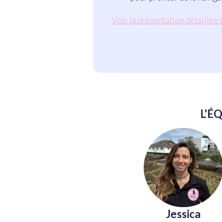
Voir la présentation détaillée
L'É
Jessica