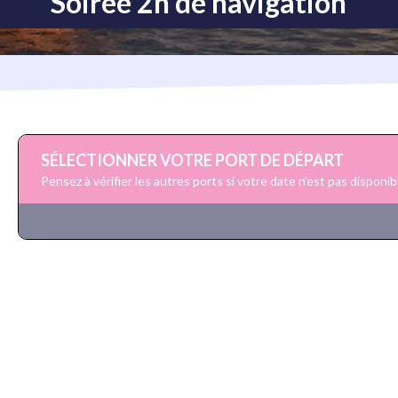
Soirée 2h de navigation
SÉLECTIONNER VOTRE PORT DE DÉPART
Pensez à vérifier les autres ports si votre date n’est pas disponib