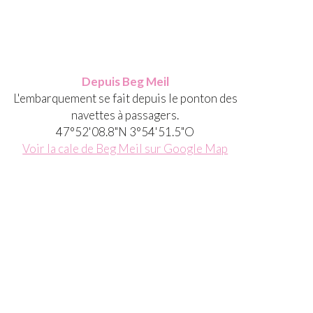
Depuis Beg
Meil
L'embarquement se fait depuis le ponton des
navettes à passagers.
47°52'08.8"N 3°54'51.5"O
Voir la cale de Beg Meil sur Google Map