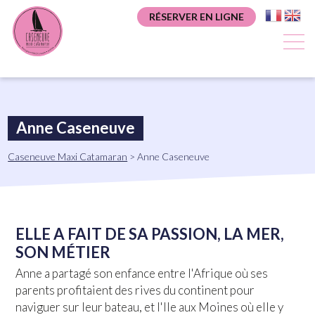
Aller
Panneau de gestion des cookies
RÉSERVER EN LIGNE
au
contenu
principal
Anne Caseneuve
Fil
Caseneuve Maxi Catamaran
Anne Caseneuve
d'Ariane
ELLE A FAIT DE SA PASSION, LA MER,
SON MÉTIER
Anne a partagé son enfance entre l'Afrique où ses
parents profitaient des rives du continent pour
naviguer sur leur bateau, et l'Ile aux Moines où elle y