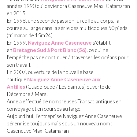
années 1990 qui deviendra Caseneuve Maxi Catamaran
en 2015.
En 1998, une seconde passion lui colle au corps, la
course au large dans la série des multicoques 50 pieds
(trimaran de 15m24).
En 1999,
Naviguez Anne Caseneuve
s'établit
en
Bretagne Sud à Port Blanc (56)
, ce qui ne
l'empêche pas de continuer à traverser les océans pour
son travail.
En 2007, ouverture de la nouvelle base
nautique
Naviguez Anne Caseneuve aux
Antilles
(Guadeloupe / Les Saintes) ouverte de
Décembre à Mars.
Anne a effectué de nombreuses Transatlantiques en
convoyage et en courses au large.
Aujourd’hui, l’entreprise Naviguez Anne Caseneuve
pérennise toujours mais sous un nouveau nom :
Caseneuve Maxi Catamaran