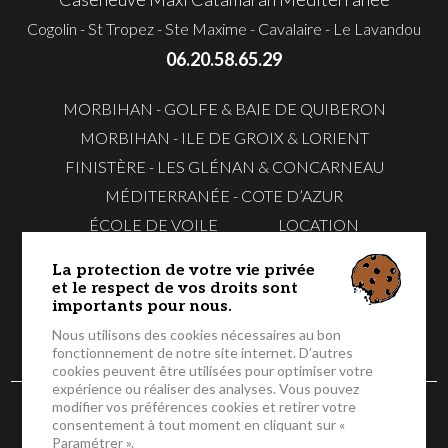
Cogolin - St Tropez - Ste Maxime - Cavalaire - Le Lavandou
06.20.58.65.29
MORBIHAN - GOLFE & BAIE DE QUIBERON
MORBIHAN - ILE DE GROIX & LORIENT
FINISTÈRE - LES GLÉNAN & CONCARNEAU
MÉDITERRANÉE - COTE D’AZUR
ÉCOLE DE VOILE
LOCATION
EVG & EVJF
TÉLÉCHARGER NOS FLYERS
La protection de votre vie privée
CONTACTEZ-
RÉSERVER EN
et le respect de vos droits sont
NOUS
LIGNE
importants pour nous.
Nous utilisons des cookies nécessaires au bon
fonctionnement de notre site internet. D’autres
cookies peuvent être utilisées pour optimiser votre
expérience ou réaliser des analyses. Vous pouvez
modifier vos préférences cookies et retirer votre
© 2026 Caseneuve Maxi Catamaran - Tous droits réservés -
consentement à tout moment en cliquant sur «
Mentions légales
-
CGV
-
Gestion des cookies
Paramétrer ».