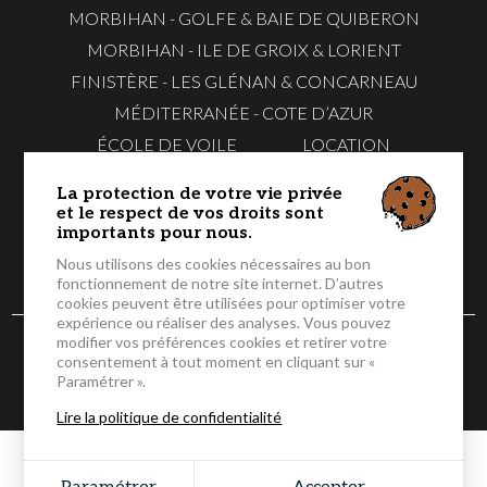
MORBIHAN - GOLFE & BAIE DE QUIBERON
MORBIHAN - ILE DE GROIX & LORIENT
FINISTÈRE - LES GLÉNAN & CONCARNEAU
MÉDITERRANÉE - COTE D’AZUR
ÉCOLE DE VOILE
LOCATION
EVG & EVJF
TÉLÉCHARGER NOS FLYERS
La protection de votre vie privée
CONTACTEZ-
RÉSERVER EN
et le respect de vos droits sont
NOUS
LIGNE
importants pour nous.
Nous utilisons des cookies nécessaires au bon
fonctionnement de notre site internet. D’autres
cookies peuvent être utilisées pour optimiser votre
expérience ou réaliser des analyses. Vous pouvez
modifier vos préférences cookies et retirer votre
© 2026 Caseneuve Maxi Catamaran - Tous droits réservés -
consentement à tout moment en cliquant sur «
Mentions légales
-
CGV
-
Gestion des cookies
Paramétrer ».
Grouplive - Agence de création de sites Internet
Lire la politique de confidentialité