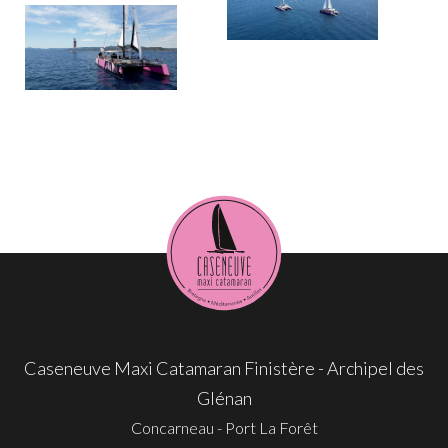
Caseneuve Maxi Catamaran Finistère - Archipel des
Glénan
Concarneau - Port La Forêt