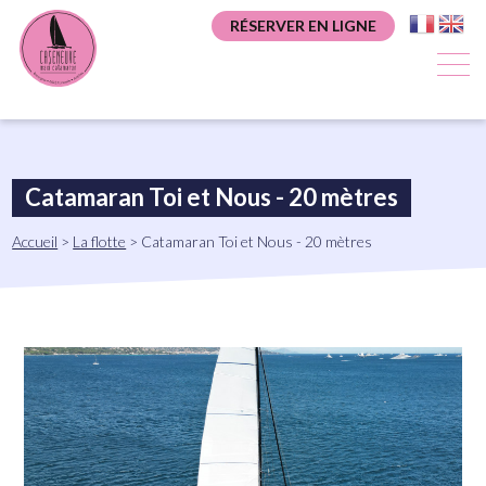
Aller
Panneau de gestion des cookies
RÉSERVER EN LIGNE
au
contenu
principal
Catamaran Toi et Nous - 20 mètres
Fil
Accueil
La flotte
Catamaran Toi et Nous - 20 mètres
d'Ariane