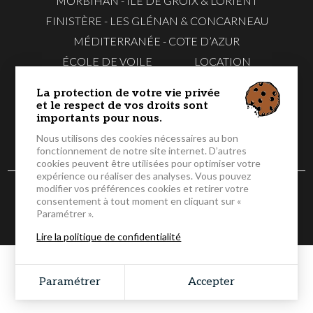
MORBIHAN - ILE DE GROIX & LORIENT
FINISTÈRE - LES GLÉNAN & CONCARNEAU
MÉDITERRANÉE - COTE D’AZUR
ÉCOLE DE VOILE
LOCATION
EVG & EVJF
TÉLÉCHARGER NOS FLYERS
La protection de votre vie privée
CONTACTEZ-
RÉSERVER EN
et le respect de vos droits sont
NOUS
LIGNE
importants pour nous.
Nous utilisons des cookies nécessaires au bon
fonctionnement de notre site internet. D’autres
cookies peuvent être utilisées pour optimiser votre
expérience ou réaliser des analyses. Vous pouvez
modifier vos préférences cookies et retirer votre
© 2026 Caseneuve Maxi Catamaran - Tous droits réservés -
consentement à tout moment en cliquant sur «
Mentions légales
-
CGV
-
Gestion des cookies
Paramétrer ».
Grouplive - Agence de création de sites Internet
Lire la politique de confidentialité
Paramétrer
Accepter