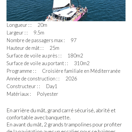
Longueur : :
20m
Largeur : :
9.5m
Nombre de passagers max :
97
Hauteur de mât : :
25m
Surface de voile au près : :
180m2
Surface de voile au portant : :
310m2
Programme : :
Croisière familiale en Méditerranée
Année de construction : :
2026
Constructeur : :
Day1
Matériaux :
Polyester
En arrière du mât, grand carré sécurisé, abrité et
confortable avec banquette.
En avant du mât, 2 grands trampolines pour profiter
de la navigation avec un escalier pour se baigner