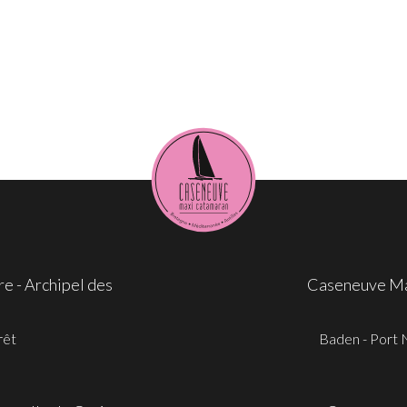
e - Archipel des
Caseneuve Max
rêt
Baden - Port N