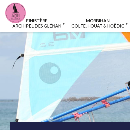
Aller
Panneau de gestion des cookies
au
contenu
principal
FINISTÈRE
MORBIHAN
ARCHIPEL DES GLÉNAN
GOLFE, HOUAT & HOËDIC