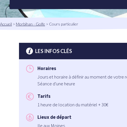
Fil
Accueil
Morbihan - Golfe
Cours particulier
d'Ariane
LES INFOS CLÉS
Horaires
Jours et horaire à définir au moment de votre r
Séance d'une heure
Tarifs
1 heure de location du matériel + 30€
Lieux de départ
Ile aux Moines