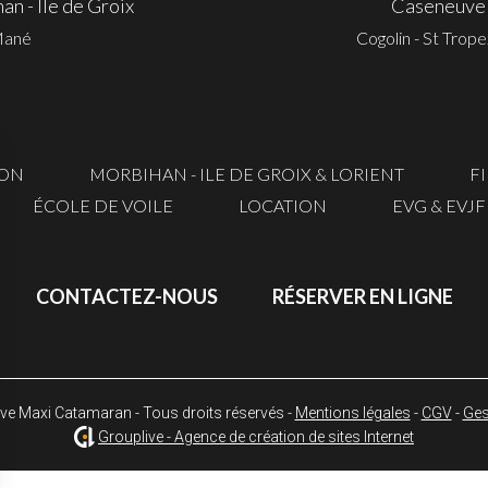
 - Ile de Groix
Caseneuve 
Mané
Cogolin - St Trop
RON
MORBIHAN - ILE DE GROIX & LORIENT
F
ÉCOLE DE VOILE
LOCATION
EVG & EVJF
CONTACTEZ-NOUS
RÉSERVER EN LIGNE
e Maxi Catamaran - Tous droits réservés -
Mentions légales
-
CGV
-
Ges
Grouplive - Agence de création de sites Internet