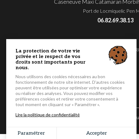
Caseneuve Maxi Catamaran Morbihan
Port de Locmiquelic Pen 
06.82.69.38.13
MORBIHAN - GOLFE & BAIE DE QUIBE
La protection de votre vie
privée et le respect de vos
MÉDITERRANÉE - COTE D’AZUR
droits sont importants pour
nous.
Nous utilisons des cookies nécessaires au bon
fonctionnement de notre site internet. D’autres cookies
peuvent être utilisées pour optimiser votre expérience
ou réaliser des analyses. Vous pouvez modifier vos
préférences cookies et retirer votre consentement à
tout moment en cliquant sur « Paramétrer ».
Lire la politique de confidentialité
© 2026 Caseneuv
Paramétrer
Accepter