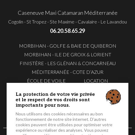
Caseneuve Maxi Catamaran Méditerranée
Cogolin - St Tropez - Ste Maxime - Cavalaire - Le Lavandou
06.20.58.65.29
MORBIHAN - GOLFE & BAIE DE QUIBERON
MORBIHAN - ILE DE GROIX & LORIENT
FINISTÈRE - LES GLÉNAN & CONCARNEAU
MÉDITERRANÉE - COTE D’AZUR
ÉCOLE DE VOILE
LOCATION
EVG & EVJF
TÉLÉCHARGER NOS FLYERS
La protection de votre vie privée
CONTACTEZ-
RÉSERVER EN
et le respect de vos droits sont
NOUS
LIGNE
importants pour nous.
Nous utilisons des cookies nécessaires au bon
fonctionnement de notre site internet. D’autres
cookies peuvent être utilisées pour optimiser votre
expérience ou réaliser des analyses. Vous pouvez