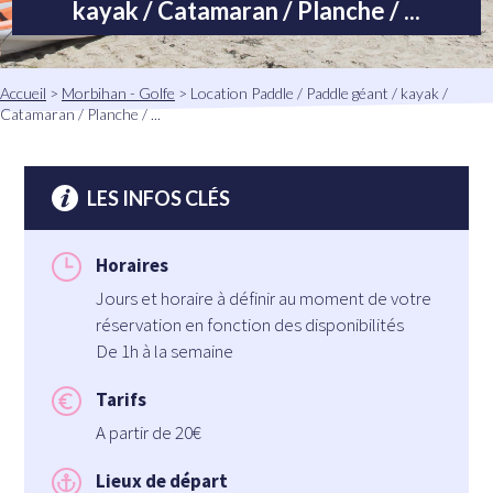
kayak / Catamaran / Planche / ...
Fil
Accueil
Morbihan - Golfe
Location Paddle / Paddle géant / kayak /
d'Ariane
Catamaran / Planche / ...
LES INFOS CLÉS
Horaires
Jours et horaire à définir au moment de votre
réservation en fonction des disponibilités
De 1h à la semaine
Tarifs
A partir de 20€
Lieux de départ