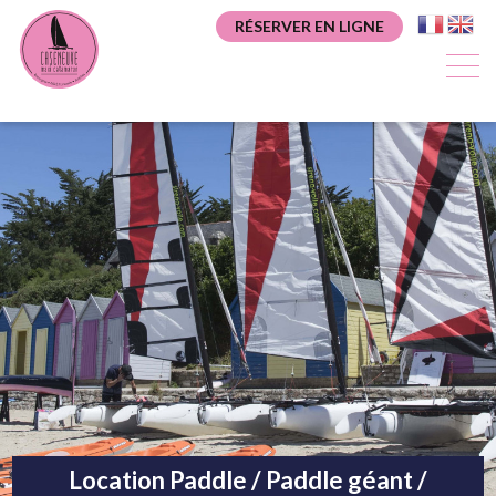
Aller
Panneau de gestion des cookies
RÉSERVER EN LIGNE
au
contenu
principal
Location Paddle / Paddle géant /