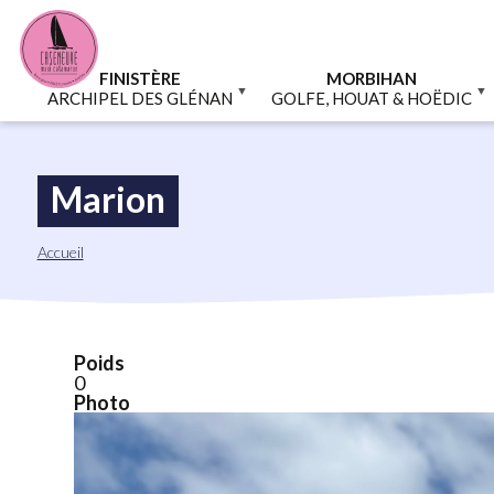
Aller
Panneau de gestion des cookies
au
contenu
principal
FINISTÈRE
MORBIHAN
ARCHIPEL DES GLÉNAN
GOLFE, HOUAT & HOËDIC
Marion
Fil
Accueil
d'Ariane
Poids
0
Photo