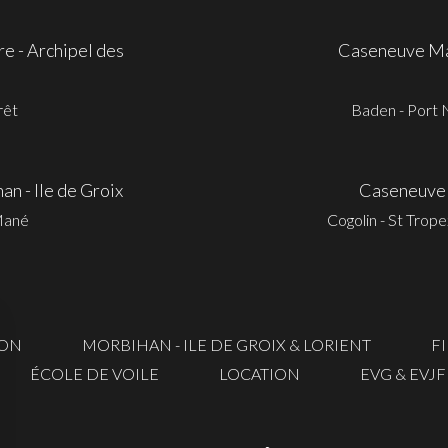
e - Archipel des
Caseneuve Max
rêt
Baden - Port N
 - Ile de Groix
Caseneuve 
Mané
Cogolin - St Trop
RON
MORBIHAN - ILE DE GROIX & LORIENT
F
ÉCOLE DE VOILE
LOCATION
EVG & EVJF