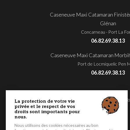
Caseneuve Maxi Catamaran Finistèr
Glénan
Concarneau - Port La Fo
06.82.69.38.13
Caseneuve Maxi Catamaran Morbihan
Port de Locmiquelic Pen 
06.82.69.38.13
MORBIHAN - GOLFE & BAIE DE QUIBE
La protection de votre vie
privée et le respect de vos
MÉDITERRANÉE - COTE D’AZUR
droits sont importants pour
nous.
Nous utilisons des cookies nécessaires au bon