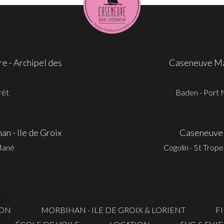
e - Archipel des
Caseneuve Max
rêt
Baden - Port N
 - Ile de Groix
Caseneuve 
Mané
Cogolin - St Trop
RON
MORBIHAN - ILE DE GROIX & LORIENT
F