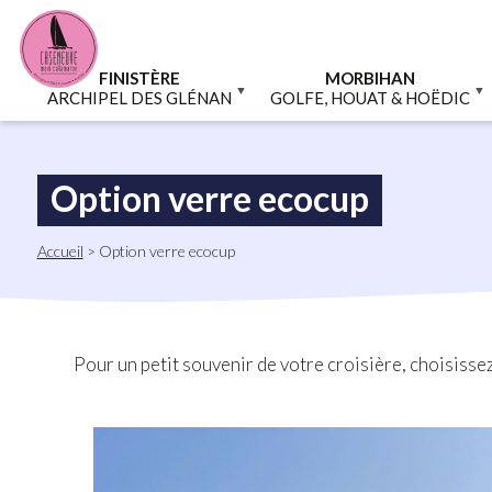
Aller
Panneau de gestion des cookies
au
contenu
principal
FINISTÈRE
MORBIHAN
ARCHIPEL DES GLÉNAN
GOLFE, HOUAT & HOËDIC
Option verre ecocup
Fil
Accueil
Option verre ecocup
d'Ariane
Pour un petit souvenir de votre croisière, choisisse