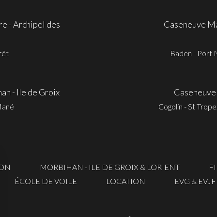
e - Archipel des
Caseneuve Max
rêt
Baden - Port N
 - Ile de Groix
Caseneuve 
Mané
Cogolin - St Trop
RON
MORBIHAN - ILE DE GROIX & LORIENT
F
ÉCOLE DE VOILE
LOCATION
EVG & EVJF