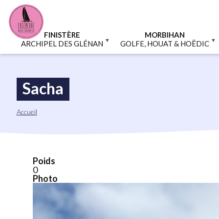
Aller
Panneau de gestion des cookies
au
contenu
principal
FINISTÈRE
MORBIHAN
ARCHIPEL DES GLÉNAN
GOLFE, HOUAT & HOËDIC
Sacha
Fil
Accueil
d'Ariane
Poids
0
Photo