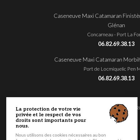
Caseneuve Maxi Catamaran Finistèr
Glénan
Concarneau - Port La Fo
06.82.69.38.13
Caseneuve Maxi Catamaran Morbihan
Port de Locmiquelic Pen 
06.82.69.38.13
MORBIHAN - GOLFE & BAIE DE QUIBE
La protection de votre vie
privée et le respect de vos
MÉDITERRANÉE - COTE D’AZUR
droits sont importants pour
nous.
Nous utilisons des cookies nécessaires au bon