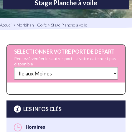
Stage Planche à voile
Fil
Accueil
Morbihan - Golfe
Stage Planche à voile
d'Ariane
SÉLECTIONNER VOTRE PORT DE DÉPART
Pensez à vérifier les autres ports si votre date n’est pas
disponible
LES INFOS CLÉS
Horaires