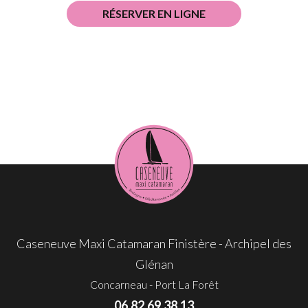
RÉSERVER EN LIGNE
Caseneuve Maxi Catamaran Finistère - Archipel des
Glénan
Concarneau - Port La Forêt
06.82.69.38.13