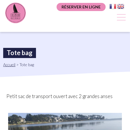
Aller
Panneau de gestion des cookies
RÉSERVER EN LIGNE
au
contenu
principal
Tote bag
Fil
Accueil
Tote bag
d'Ariane
Petit sac de transport ouvert avec 2 grandes anses