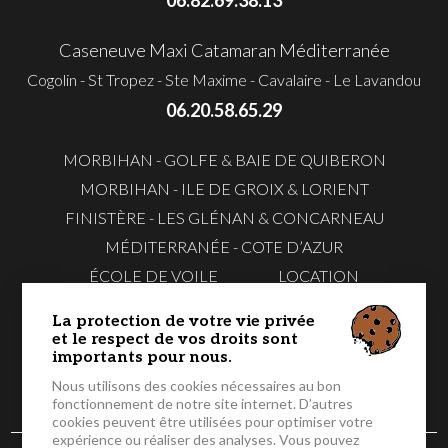
06.82.69.38.13
Caseneuve Maxi Catamaran Méditerranée
Cogolin - St Tropez - Ste Maxime - Cavalaire - Le Lavandou
06.20.58.65.29
MORBIHAN - GOLFE & BAIE DE QUIBERON
MORBIHAN - ILE DE GROIX & LORIENT
FINISTÈRE - LES GLÉNAN & CONCARNEAU
MÉDITERRANÉE - COTE D’AZUR
ÉCOLE DE VOILE
LOCATION
EVG & EVJF
TÉLÉCHARGER NOS FLYERS
La protection de votre vie privée
CONTACTEZ-
RÉSERVER EN
et le respect de vos droits sont
NOUS
LIGNE
importants pour nous.
Nous utilisons des cookies nécessaires au bon
fonctionnement de notre site internet. D’autres
cookies peuvent être utilisées pour optimiser votre
expérience ou réaliser des analyses. Vous pouvez